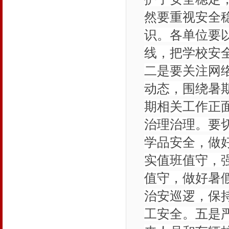
然要重视安全
识。各单位要
线，把学校安
二是要关注网
动态，围绕暑
期相关工作正
治理治理。要
学品安全，做
实值班值守，
值守，做好暑
治安巡逻，保
工安全。五是